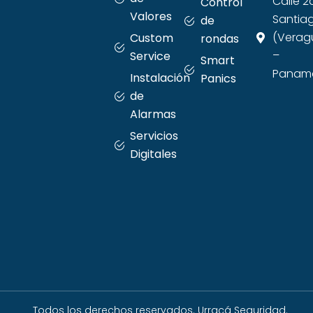
Calle 2
Control
Valores
Santia
de
(Verag
Custom
rondas
–
Service
Smart
Panama
Instalación
Panics
de
Alarmas
Servicios
Digitales
Todos los derechos reservados. Urracá Seguridad.