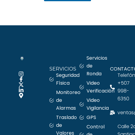
Servicios
de
CONTACT
SERVICIOS
Ronda
Seguridad
Telefón
Física
+507
Video
998-
Verificación
Monitoreo
6350
de
Video
Alarmas
Vigilancia
ventas
Traslado
GPS
de
Calle 2
Control
Valores
Santia
de