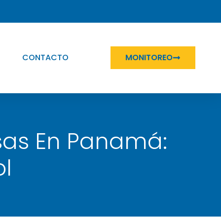
CONTACTO
MONITOREO
sas En Panamá:
l