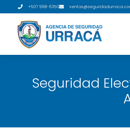
+507 998-6350
ventas@seguridadurraca.c
Seguridad Ele