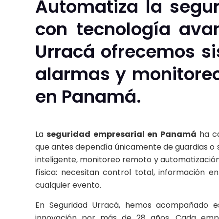
Automatiza la segu
con tecnología ava
Urracá ofrecemos s
alarmas y monitoreo
en Panamá.
La
seguridad empresarial en Panamá
ha ca
que antes dependía únicamente de guardias o 
inteligente, monitoreo remoto y automatizació
física: necesitan control total, información 
cualquier evento.
En
Seguridad Urracá
, hemos acompañado esa
innovación por más de 28 años. Cada empre