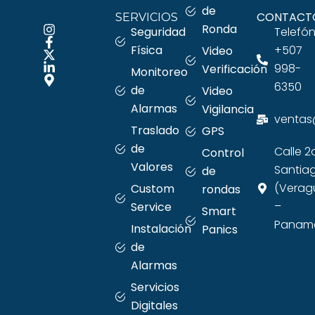
de
CONTACT
SERVICIOS
Ronda
Seguridad
Telefón
Física
+507
Video
998-
Verificación
Monitoreo
6350
de
Video
Alarmas
Vigilancia
ventas
Traslado
GPS
de
Calle 2
Control
Valores
Santia
de
(Verag
Custom
rondas
–
Service
Smart
Panama
Instalación
Panics
de
Alarmas
Servicios
Digitales